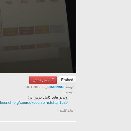
Embed
گزارش تخلف
توسط
MASNADI
در 11 OCT 2012
توضیحات:
ویدئو های کامل درس در:
khooneh.org/course?course=isfehan1329
لغات کلیدی: