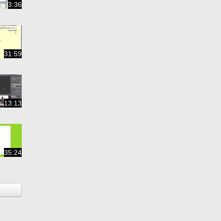
3:36
31:59
13:13
35:24