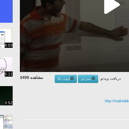
8:03
5:11
مشاهده 3499
دریافت ویدئو:
حجم کم
کیفیت بالا
http://maktab
3:52