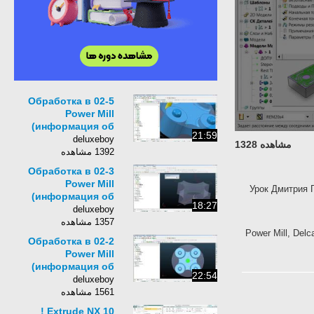
02-5 Обработка в
Power Mill
(информация об
21:59
уроке в описании
deluxeboy
مشاهده 1328
под видео)
1392 مشاهده
02-3 Обработка в
Power Mill
Урок Дмитри
(информация об
18:27
уроке в описании
deluxeboy
под видео)
1357 مشاهده
Power Mill, De
02-2 Обработка в
Power Mill
(информация об
22:54
уроке в описании
deluxeboy
под видео)
1561 مشاهده
Extrude NX 10 !