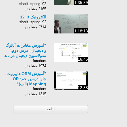
1:35:39
sharif_spring_92
2165 مشاهده
الکترونیک 3_12
sharif_spring_92
2714 مشاهده
1:18:13
"آموزش مخابرات آنالوگ
و دیجیتال - درس دوم:
مدولاسیون دیجیتال در باند
16:45
پایه با نویز سفید گوسی
faradars
(پ)"
1974 مشاهده
"آموزش ORM هایبرنیت،
جاوا درس پنجم: OR
Mapping (الف)"
12:38
faradars
1315 مشاهده
ادامه