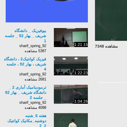
بیوفیزیک _ دانشگاه
شریف _ بهار 92 _ جلسه
1
1:21:15
sharif_spring_92
مشاهده 7348
5387 مشاهده
فیزیک کوانتیک2 ، دانشگاه
شریف ، بهار 92 ، جلسه
4
1:22:23
sharif_spring_92
2681 مشاهده
ترمودینامیک آماری 2 _
دانشگاه شریف _ بهار 92
_ جلسه 2
1:04:26
sharif_spring_92
4098 مشاهده
هفته 6_شنبه
دوشنبه_مکانیک کوانتیک
2_2