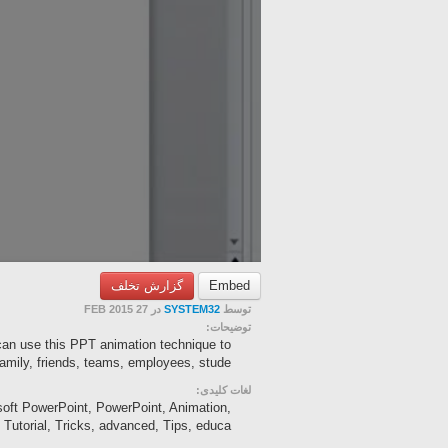
گزارش تخلف
Embed
در 27 FEB 2015
SYSTEM32
توسط
توضیحات:
an use this PPT animation technique to
mily, friends, teams, employees, stude...
لغات کلیدی:
soft PowerPoint, PowerPoint, Animation,
 Tutorial, Tricks, advanced, Tips, educa...