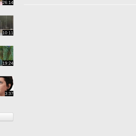
26:14
10:11
19:24
3:37