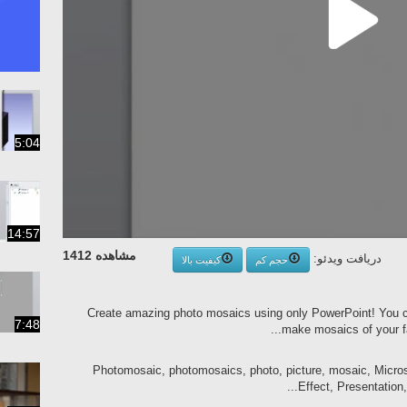
5:04
14:57
مشاهده 1412
دریافت ویدئو:
حجم کم
کیفیت بالا
Create amazing photo mosaics using only PowerPoint! You c
7:48
make mosaics of your fa
Photomosaic, photomosaics, photo, picture, mosaic, Micro
Effect, Presentation,