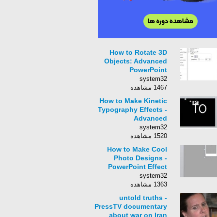
How to Rotate 3D
Objects: Advanced
PowerPoint
Animation Tutorial
system32
1467 مشاهده
How to Make Kinetic
Typography Effects -
Advanced
Powerpoint
system32
Animation Tutorial
1520 مشاهده
How to Make Cool
Photo Designs -
PowerPoint Effect
Tutorial
system32
1363 مشاهده
untold truths -
PressTV documentary
about war on Iran