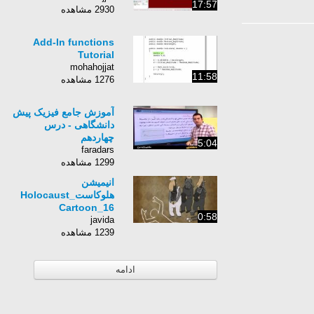
17:57
2930 مشاهده
Add-In functions
Tutorial
mohahojjat
11:58
1276 مشاهده
آموزش جامع فیزیک پیش
دانشگاهی - درس
چهاردهم
5:04
faradars
1299 مشاهده
انیمیشن
هلوکاست_Holocaust
Cartoon_16
0:58
javida
1239 مشاهده
ادامه