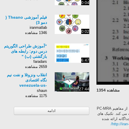
0:04
فیلم آموزشی Theano (
دمو 3)
iranmatlab
0:02
1346 مشاهده
"آموزش طراحی الگوریتم
درس دوم: رابطه های
بازگشتی (ب) "
6:47
faradars
2659 مشاهده
انقلاب ونزوئلا و نفت نیم
نگاه اقتصادی
venezuela-us-
27:44
مشاهده 1354
sancrions-oil
shaun
1175 مشاهده
این کتاب مفاهیم مقدماتی MRI و PC-MRA را مورد بررسی قرار می دهد. کتاب فهمی حسی از مفاهیم PC-MRA
ادامه
 شبیه سازی با استفاده از شکل گسترش یافته ی معادله ی Bloch ارائه می کند. تکنیک های
اگانه ارائه شده
http://iran