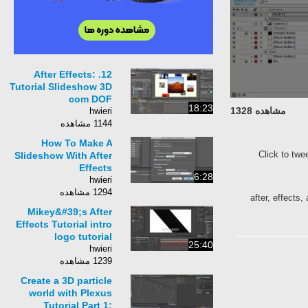
12. After Effects:
Tutorial Slideshow 3D
com DOF
18:23
مشاهده 1328
hwieri
1144 مشاهده
How To Make A
Click to twe
Slideshow With After
Effects
6:28
hwieri
1294 مشاهده
after, effects,
Mikey&#39;s After
Effects Tutorial intro
logo tutorial
25:40
hwieri
1239 مشاهده
Create a 3D particle
world with Plexus
Tutorial Part 1: