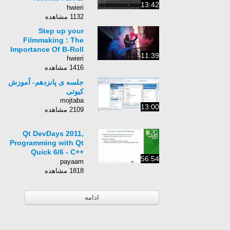
13:42
Cinema 4D
hwieri
1132 مشاهده
Step up your
Filmmaking : The
Importance Of B-Roll
11:39
hwieri
1416 مشاهده
جلسه ی پانزدهم- آموزش
کیوتی
mojtaba
13:00
2109 مشاهده
Qt DevDays 2011,
Programming with Qt
Quick 6/6 - C++
56:54
Integration: Justin
payaam
Noel
1818 مشاهده
ادامه