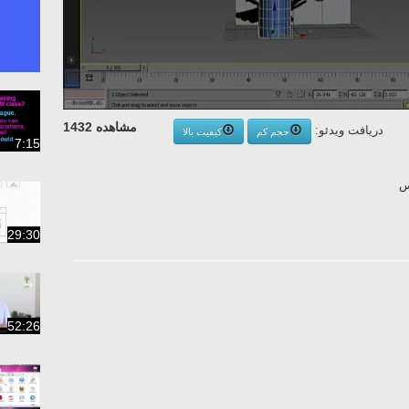
مشاهده 1432
دریافت ویدئو:
حجم کم
کیفیت بالا
7:15
س
29:30
52:26