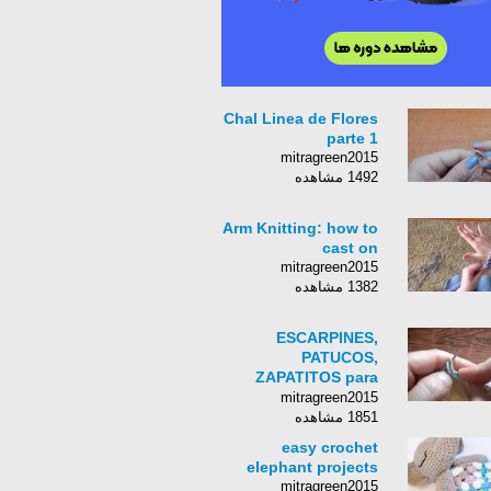
Chal Linea de Flores
parte 1
mitragreen2015
1492 مشاهده
Arm Knitting: how to
cast on
mitragreen2015
1382 مشاهده
ESCARPINES,
PATUCOS,
ZAPATITOS para
bebe. Tejido con dos
mitragreen2015
agujas # 123
1851 مشاهده
easy crochet
elephant projects
mitragreen2015