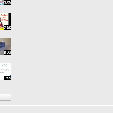
3:05
2:50
5:28
1:59