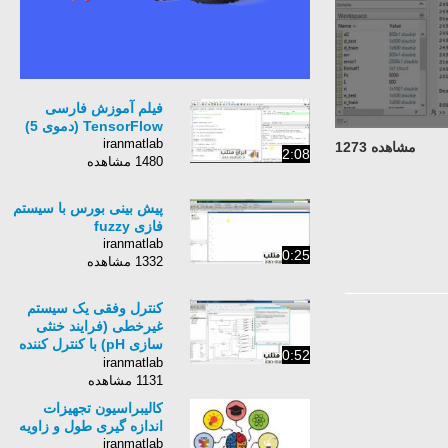
فیلم آموزش فارسی
TensorFlow (دموی 5)
iranmatlab
مشاهده 1273
2:08
1480 مشاهده
پیش بینی بورس با سیستم
فازی fuzzy
iranmatlab
0:25
1332 مشاهده
کنترل وفقی یک سیستم
غیرخطی (فرایند خنثی
سازی pH) با کنترل کننده
0:52
منطق فازی
iranmatlab
1131 مشاهده
کالیبراسیون تجهیزات
اندازه گیری طول و زاویه
iranmatlab