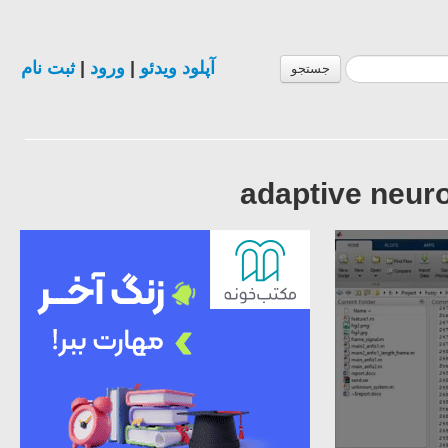
آپلود ویدئو
|
ورود
|
ثبت نام
جستجو