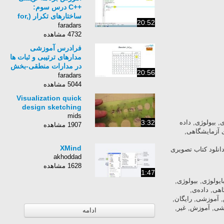
++C درس سوم:
ساختارهای تکرار (for,
20:52
while, do while) (الف)
faradars
4732 مشاهده
فرادرس آموزشی
مدارهای ترتیبی و ثبات ها
در مدارات منطقی-بخش
20:56
سوم
faradars
5044 مشاهده
Visualization quick
design sketching
mids
بیولوژی, داده
3:32
1907 مشاهده
آزمایشگاهی,
XMind
لود کتاب تصویری
akhoddad
1628 مشاهده
1:47
ولوژی, بیولوژی,
, داده‌ی,
موزشی, رایگان,
ی, آموزش, غیر,
ادامه