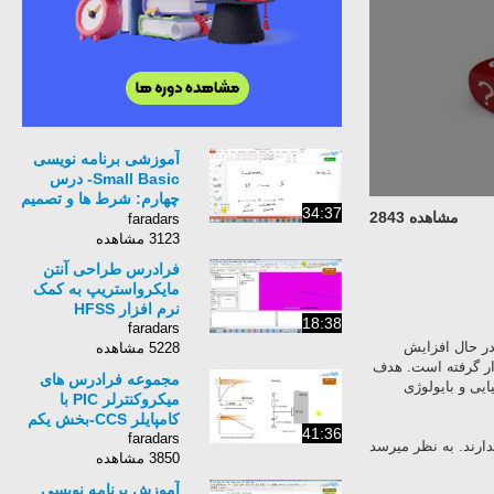
آموزشی برنامه نویسی
Small Basic- درس
چهارم: شرط ها و تصمیم
34:37
مشاهده 2843
گیری در برنامه ها
faradars
3123 مشاهده
فرادرس طراحی آنتن
مایکرواستریپ به کمک
نرم افزار HFSS
18:38
faradars
 حال افزایش
5228 مشاهده
 گرفته است. هدف
مجموعه فرادرس های
 و بایولوژی
میکروکنترلر PIC با
کامپایلر CCS-بخش یکم
41:36
faradars
ند. به نظر میرسد
3850 مشاهده
آموزش برنامه نویسی