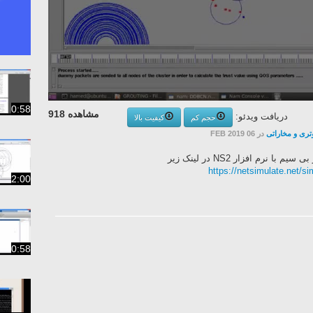
0:58
مشاهده 918
دریافت ویدئو:
حجم کم
کیفیت بالا
تری و مخاراتی
در 06 FEB 2019
رم افزار NS2 در لینک زیر
https://netsimulate.net/s
2:00
0:58