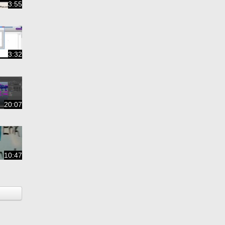
3:55
3:32
20:07
10:47