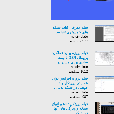
فیلم معرفی کتاب شبکه
های کامپیوتری تننباوم
netsimulate
977 مشاهده
فیلم پروژه بهبود عملکرد
پروتکل DSR با بهینه
سازی پویای مسیر در
NS2
netsimulate
1012 مشاهده
فیلم پروژه افزایش توان
عملیاتی پروتکل چند
جهشی در شبکه بدنی با
MATLAB
netsimulate
987 مشاهده
فیلم پروتکل RIP و انواع
نسخه و ویژگی های آنها
در شبکه