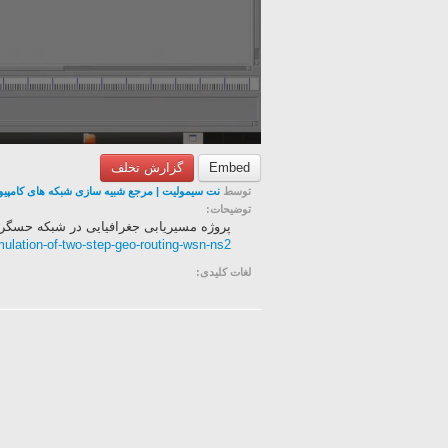
Embed
گزارش تخلف
توسط
نت سیمولیت | مرجع شبیه سازی شبکه های کامپیو
توضیحات:
پروژه مسیریابی جغرافیایی در شبکه حسگر بی سیم با ن
imulation-of-two-step-geo-routing-wsn-ns2
لغات کلیدی: