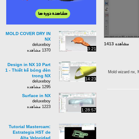
MOLD COVER DRY IN
NX
مشاهده 1413
deluxeboy
3:21
1370 مشاهده
Design in NX 10 Part
1 - Thiết kế bóng đèn
Mold wizard nx, 
trong NX
14:23
deluxeboy
1295 مشاهده
Surface in NX
deluxeboy
1223 مشاهده
1:28:57
Tutorial Mastercam:
Estrategia HST de
Alta Velocidad