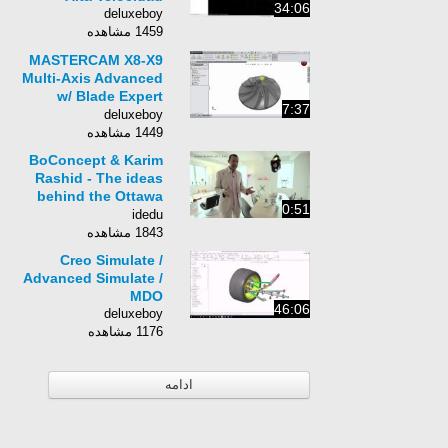
34:06
deluxeboy
1459 مشاهده
MASTERCAM X8-X9
Multi-Axis Advanced
w/ Blade Expert
7:37
(Impeller) - 3.1 Intro
deluxeboy
To Exercise 3
1449 مشاهده
BoConcept & Karim
Rashid - The ideas
behind the Ottawa
0:51
collection
idedu
1843 مشاهده
Creo Simulate /
Advanced Simulate /
MDO
46:06
deluxeboy
1176 مشاهده
ادامه