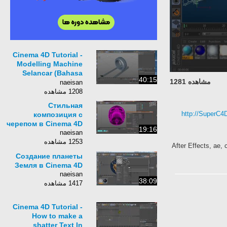
Cinema 4D Tutorial -
Modelling Machine
Selancar (Bahasa
40:15
مشاهده 1281
Indonesia)
naeisan
1208 مشاهده
Cтильная
http://SuperC4D
композиция с
черепом в Cinema 4D
19:16
naeisan
1253 مشاهده
After Effects, ae, 
Создание планеты
Земля в Cinema 4D
naeisan
38:09
1417 مشاهده
Cinema 4D Tutorial -
How to make a
shatter Text In