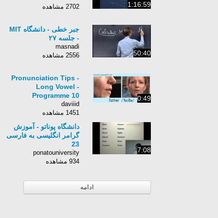
1:16:59
2702 مشاهده
جبر خطی - دانشگاه MIT
- جلسه ۲۷
masnadi
50:40
2556 مشاهده
Pronunciation Tips -
Long Vowel -
Programme 10
0:49
daviiid
1451 مشاهده
دانشگاه پوناتو - آموزش
گرامر انگلیسی به فارسی
23
7:08
ponatouniversity
934 مشاهده
ادامه