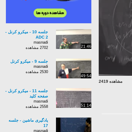
جلسه 10 - میکرو کرنل -
ADC 2
masnadi
21:46
2702 مشاهده
جلسه 9 - میکرو کرنل
masnadi
2530 مشاهده
49:54
مشاهده 2419
جلسه 11 - میکرو کرنل -
صفحه کلید
masnadi
51:14
2558 مشاهده
یادگیری ماشین - جلسه
17
masnadi