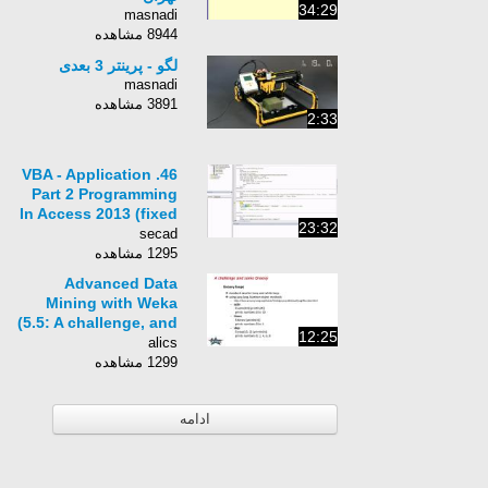
34:29
masnadi
8944 مشاهده
لگو - پرینتر 3 بعدی
masnadi
3891 مشاهده
2:33
46. VBA - Application
Part 2 Programming
In Access 2013 (fixed
23:32
audio)
secad
1295 مشاهده
Advanced Data
Mining with Weka
(5.5: A challenge, and
12:25
some Groovy)
alics
1299 مشاهده
ادامه