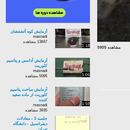
آزمایش کوه آتشفشان
masnadi
13847 مشاهده
1:18
مشاهده 5905
آزمایش آدامس و پتاسیم
کلوریت
masnadi
1:06
5095 مشاهده
آزمایش ساخت پتاسیم
کلوریت از ماده سفید
کننده
1:59
masnadi
3935 مشاهده
جلسه 3 - معادلات
دیفرانسیل - دانشگاه
تهران