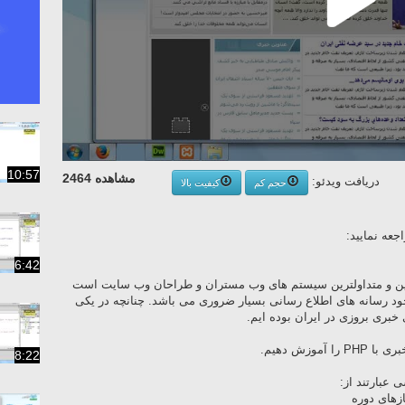
10:57
مشاهده 2464
دریافت ویدئو:
حجم کم
کیفیت بالا
عه نمایید:
6:42
ین و متداولترین سیستم های وب مستران و طراحان وب سایت است
جود رسانه های اطلاع رسانی بسیار ضروری می باشد. چنانچه در یکی
بری بروزی در ایران بوده ایم.
وزش دهیم.
8:22
عبارتند از:
زهای دوره