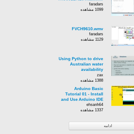
faradars
1099 مشاهده
FVCH9610.wmv
faradars
1129 مشاهده
Using Python to drive
Australian water
availability
forecasting
zax
1388 مشاهده
Arduino Basic
Tutorial 01 - Install
and Use Arduino IDE
ehsanh64
1337 مشاهده
ادامه