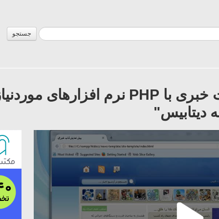
جستجو
"آموزش ساخت سایت خبری با PHP نرم افز
ه دیتابیس"