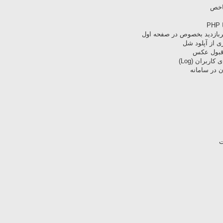
اخص
P
ربازدید بخصوص در صفحه اول
 از آپلود شل
 قبول عکس
ربران (Log)
 در سامانه
ت