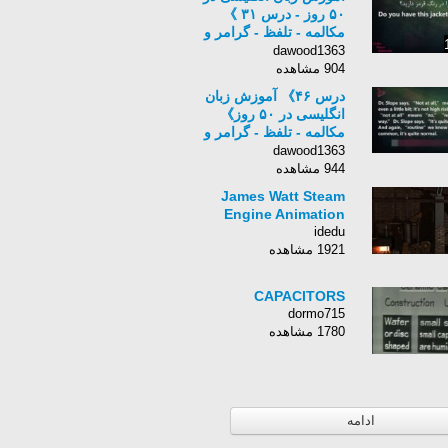
۵۰ روز - درس ۳۱ 》
مکالمه - تلفظ - گرامر و
نگارش 《 7PlayStudio
dawood1363
904 مشاهده
درس ۴۶》 آموزش زبان
انگلیسی در ۵۰ روز》
مکالمه - تلفظ - گرامر و
نگارش 《 🇬🇧🇮🇷
dawood1363
7PlayStudio
944 مشاهده
James Watt Steam
Engine Animation
idedu
1921 مشاهده
CAPACITORS
dormo715
1780 مشاهده
ادامه