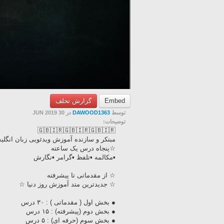
Embed
گزارش تخلف
توسط
DAWOOD1363
در 30 JUN 2019
توضیحات:
🇬🇧🇮🇷🇬🇧🇮🇷🇬🇧🇮🇷
مبتکر و سازنده آموزش ویدئویی زبان انگلیسی در
☆پنجاه درس یک ساعته
▪مکالمه ▪تلفظ ▪گرامر ▪نگارش
☆ از مقدماتی تا پیشرفته
☆ جدیدترین متد آموزش روز دنیا ☆
● بخش اول ( مقدماتی ) : ۳۰ درس
● بخش دوم (پیشرفته) : ۱۵ درس
● بخش سوم (حرفه ای) : ۵ درس