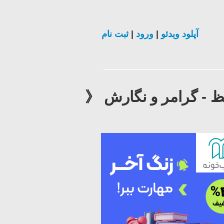
آپلود ویدئو
|
ورود
|
ثبت نام
- درس ۲۲ 》 مکالمه - تلفظ - گرامر و نگارش 《