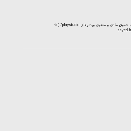
مادی و معنوی ویدئوهای 7playstudio )☆
seyed.h