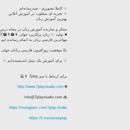
☆ کاملا تصویری - چندرسانه‌ای
☆ تجربه ای متفاوت در آموزش آنلاین
بهترین آموزش زبان
مبتکر و سازنده آموزش زبان در پنجاه درس
مهاجرین فارسی زبان به اتمام رسانده ایم ک
🙋‍️ موفقیت روزافزون فارسی زبانان جهان 
☆ برای آموزش یک نسل اندیشیده‌ایم ☆
برای ارتباط با تیم 7play 👨💻
http://www.7playstudio.com
🌐
📥 Info@7playstudio.com
https://instagram.com/7play.studio
https://t.me/sevenplay