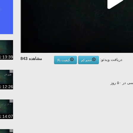
1:13:39
مشاهده 843
دریافت ویدئو:
حجم کم
کیفیت بالا
 ۵۰ روز
1:12:26
1:14:07