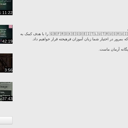
1:11:22
■ تولید ۱۰ زبان پرکاربرد جهان 👩‍🏫👨‍🏫🇬🇧🇫🇷🇩🇰🇪🇸🇩🇪🇮🇹🇱🇺🇹🇷🇺🇸🇷🇺🇮🇷 را با هدف کمک به
ه بمرور در اختیار شما زبان آموزان فرهیخته قرار خواهیم داد.
42:19
یگانه آرمان ماست.
3:56
37:43