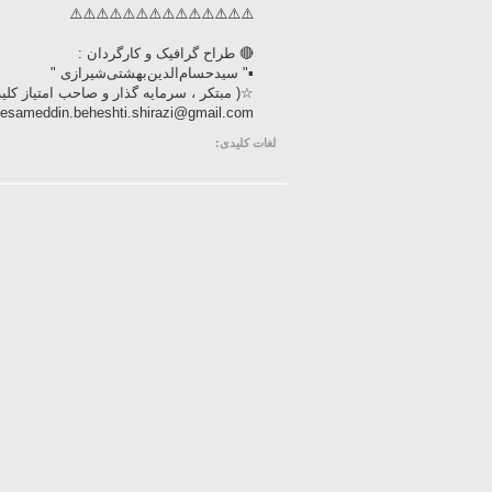
⚠️⚠️⚠️⚠️⚠️⚠️⚠️⚠️⚠️⚠️⚠️⚠️⚠️⚠️
🔴 طراح گرافیک و کارگردان :
▪" سیدحسام‌الدین‌بهشتی‌شیرازی "
☆( مبتکر ، سرمایه گذار و صاحب امتیاز کلیه حقوق 
esameddin.beheshti.shirazi@gmail.com
لغات کلیدی: