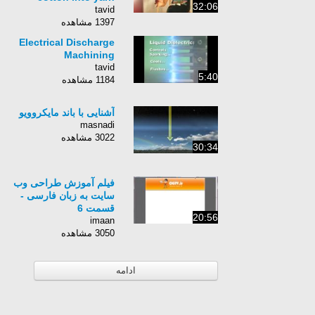
32:06
tavid
1397 مشاهده
Electrical Discharge
Machining
tavid
5:40
1184 مشاهده
آشنایی با باند مایکروویو
masnadi
3022 مشاهده
30:34
فیلم آموزش طراحی وب
سایت به زبان فارسی -
قسمت 6
20:56
imaan
3050 مشاهده
ادامه