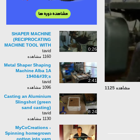
SHAPER MACHINE
(RECIPROCATING
MACHINE TOOL WITH
0:26
SINGLE POINT
tavid
CUTTING TOOL)
1160 مشاهده
MECHANICAL
Metal Shaper Shaping
ENGINEERING
Machine Alba 1A
1940&#39;s
2:41
tavid
1096 مشاهده
مشاهده 1125
Casting an Aluminium
Slingshot (green
sand casting)
8:24
tavid
1130 مشاهده
MyCoCreations -
Spinning homegrown
cotton into yarn