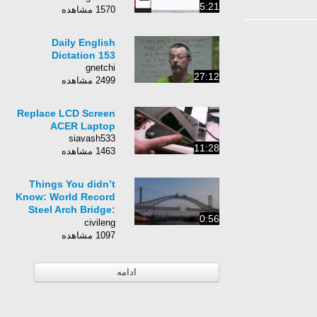
5:21
1570 مشاهده
Daily English
Dictation 153
gnetchi
27:12
2499 مشاهده
Replace LCD Screen
ACER Laptop
siavash533
11:28
1463 مشاهده
Things You didn’t
Know: World Record
Steel Arch Bridge:
0:56
Chaotianmen Bridge:
civileng
1097 مشاهده
ادامه