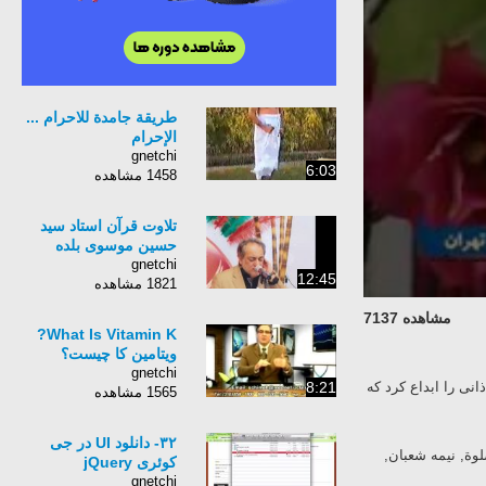
طريقة جامدة للاحرام ...
الإحرام
gnetchi
6:03
1458 مشاهده
تلاوت قرآن استاد سید
حسین موسوی بلده
gnetchi
12:45
1821 مشاهده
مشاهده 7137
What Is Vitamin K?
ویتامین کا چیست؟
gnetchi
8:21
انی را ابداع کرد که
1565 مشاهده
۳۲- دانلود UI در جی
لوة, نیمه شعبان,
کوئری jQuery
gnetchi