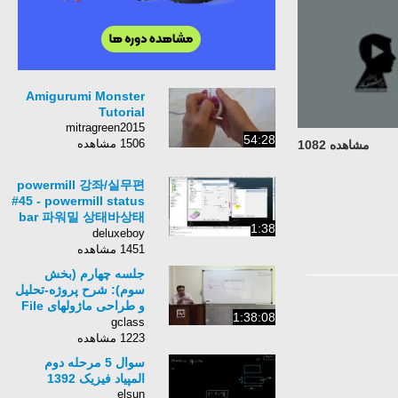
Amigurumi Monster
Tutorial
mitragreen2015
54:28
1506 مشاهده
مشاهده 1082
powermill 강좌/실무편
#45 - powermill status
bar 파워밀 상태바상태
1:38
표시줄의 활용
deluxeboy
1451 مشاهده
جلسه چهارم (بخش
سوم): شرح پروژه-تحلیل
و طراحی ماژولهای File
1:38:08
Access و Dynamic
gclass
Rules
1223 مشاهده
سوال 5 مرحله دوم
المپیاد فیزیک 1392
elsun