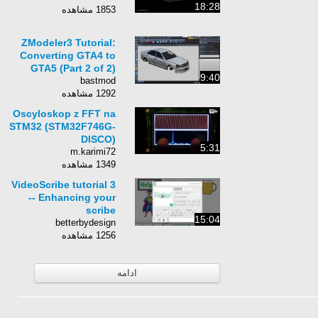
18:28
1853 مشاهده
ZModeler3 Tutorial:
Converting GTA4 to
GTA5 (Part 2 of 2)
9:40
bastmod
1292 مشاهده
Oscyloskop z FFT na
STM32 (STM32F746G-
DISCO)
5:31
m.karimi72
1349 مشاهده
VideoScribe tutorial 3
-- Enhancing your
scribe
15:04
betterbydesign
1256 مشاهده
ادامه