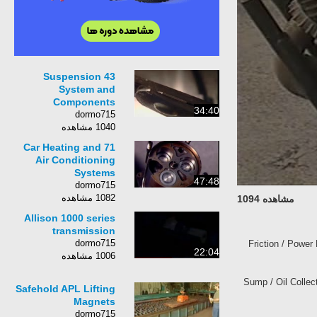
43 Suspension
System and
Components
34:40
dormo715
1040 مشاهده
71 Car Heating and
Air Conditioning
Systems
47:48
dormo715
1082 مشاهده
مشاهده 1094
Allison 1000 series
transmission
dormo715
Friction / Power
22:04
1006 مشاهده
Sump / Oil Collect
Safehold APL Lifting
Magnets
dormo715