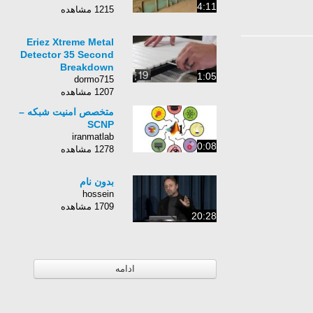
4:11
1215 مشاهده
Eriez Xtreme Metal
Detector 35 Second
Breakdown
1:05
dormo715
1207 مشاهده
متخصص امنیت شبکه –
SCNP
iranmatlab
0:08
1278 مشاهده
بدون نام
hossein
1709 مشاهده
20:28
ادامه