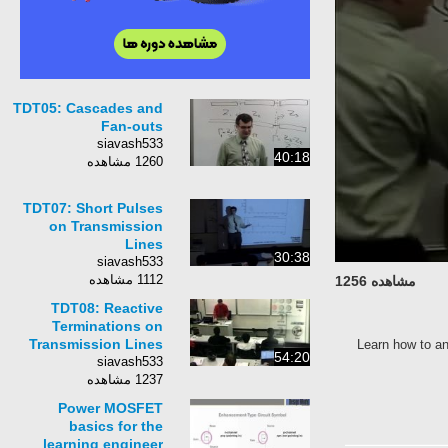
TDT05: Cascades and
Fan-outs
siavash533
40:18
1260 مشاهده
TDT07: Short Pulses
on Transmission
Lines
30:38
siavash533
1112 مشاهده
مشاهده 1256
TDT08: Reactive
Terminations on
Transmission Lines
Learn how to an
54:20
siavash533
1237 مشاهده
Power MOSFET
basics for the
learning engineer