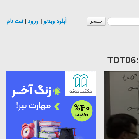
ثبت نام
|
ورود
|
آپلود ویدئو
جستجو
TDT06: