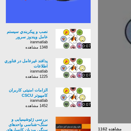
نصب و پيكربندي سيستم
عامل ويندوز سرور
iranmatlab
0:07
1348 مشاهده
پدافند غيرعامل در فناوري
اطلاعات
iranmatlab
0:07
1225 مشاهده
الزامات امنیتی کاربران
کامپیوتر CSCU
iranmatlab
0:07
1452 مشاهده
بررسی ژئوشیمیایی و
سنگ¬شناسی واحدهای
مشاهده 1162
سنگی میزبان کانسارهای