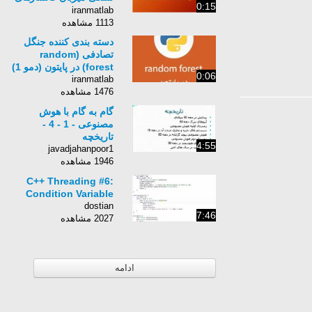
0:15
کرومیت منطقه فرومد
iranmatlab
1113 مشاهده
دسته بندی کننده جنگل
تصادفی (random
forest) در پایتون (دمو 1)
0:06
iranmatlab
1476 مشاهده
گام به گام با هوش
مصنوعی - 1 - 4 -
تاریخچه
4:55
javadjahanpoor1
1946 مشاهده
C++ Threading #6:
Condition Variable
dostian
7:46
2027 مشاهده
ادامه