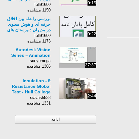
0:15
گلستان
full91600
1150 مشاهده
بررسی رابطه بین اخلاق
حرفه ای و هوش معنوی
در مدیران دبیرستان های
0:22
شهرستان مشهد
full91600
1173 مشاهده
Autodesk Vision
Series – Animation
sonyomega
37:37
1306 مشاهده
9 - Insulation
Resistance Global
Test - Hull College
2:44
Electrical
siavash533
1331 مشاهده
ادامه