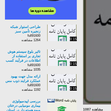
طراحی استوار شبکه
زنجیره تأمین سبز
full91600
0:15
1264 مشاهده
تاثیر بلوغ سیستم هوش
تجاری بر استفاده از
اطلاعات در فرآیند کسب
0:15
و کار
full91600
1035 مشاهده
ارائه مدل جهت بهبود
عملکرد فرایند ذوب مس
full91600
0:15
1192 مشاهده
بررسی اپیدمیولوژی
بیماری مومیایی درختان
مشاهده 1087
میوه هسته دار در استان