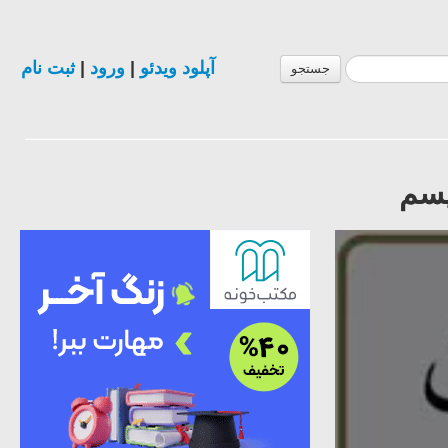
آپلود ویدئو
|
ورود
|
ثبت نام
جستجو
یسم