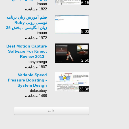
6:15
imaan
1822 مشاهده
فیلم آموزش زبان برنامه
نویسی روبی Ruby -
زبان انگلیسی - بخش 35
5:03
imaan
1972 مشاهده
Best Motion Capture
Software For Kinect
Review 2013 -
2:50
YouTube
sonyomega
1807 مشاهده
Variable Speed
Pressure Boosting -
System Design
23:38
Example
deluxeboy
1466 مشاهده
ادامه