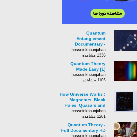
Quantum
Entanglement
Documentary -
Atomic Physics and
hosseinkhounjahan
Reality
1336 مشاهده
Quantum Theory
Made Easy [1]
hosseinkhounjahan
1105 مشاهده
How Universe Works :
Magnetars, Black
Holes, Quasars and
Pulsars Explained
hosseinkhounjahan
(Documentary
1261 مشاهده
Movies)
Quantum Theory -
Full Documentary HD
hosseinkhounjahan