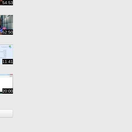
54:53
52:50
11:41
20:00