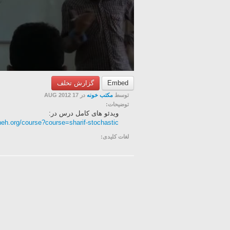
Embed
گزارش تخلف
توسط
مکتب خونه
در 17 AUG 2012
توضیحات:
ویدئو های کامل درس در:
eh.org/course?course=sharif-stochastic
لغات کلیدی: