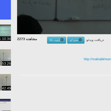
1:10:34
مشاهده 2273
دریافت ویدئو:
حجم کم
کیفیت بالا
http://maktabkhoon
53:26
42:49