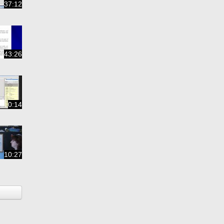
37:12
43:26
0:14
10:27