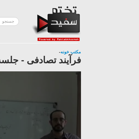
مکتب خونه
-
فرآیند تصادفی - جلسه ۲۳- بخش