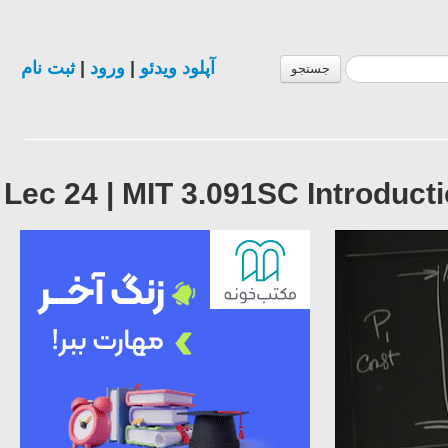
ثبت نام
|
ورود
|
آپلود ویدئو
جستجو
Lec 24 | MIT 3.091SC Introducti