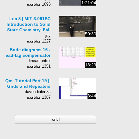
1:21:04
1093 مشاهده
Lec 8 | MIT 3.091SC
Introduction to Solid
State Chemistry, Fall
50:30
2010
jsy
1227 مشاهده
Bode diagrams 16 -
lead-lag compensator
linearcontrol
18:29
1351 مشاهده
Qml Tutorial Part 19 ||
Grids and Repeaters
davoudialireza
3:44
1387 مشاهده
ادامه