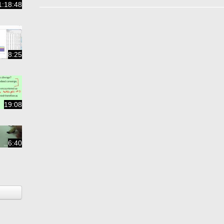
1:18:48
8:25
19:08
6:40