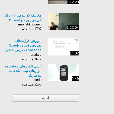
1:12:28
مکانیک کوانتومی ۲ - دکتر
کریمی پور - جلسه ٢٠
maktabkhooneh
1:22:04
1797 مشاهده
آموزش فرایندهای
تصادفی (Stochastic
process) - درس ششم:
14:02
فرایند های انتشار (الف)
faradars
1677 مشاهده
تبدیل تلفن های هوشند به
ابزارهای ثبت اطلاعات
بیومتریک
2:49
idedu
2153 مشاهده
ادامه