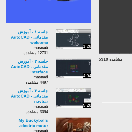
جلسه ۱ - آموزش
مقدماتی AutoCAD -
welcome
1:28
masnadi
12731 مشاهده
مشاهده 5310
جلسه ۳ - آموزش
مقدماتی AutoCAD -
interface
4:04
masnadi
4497 مشاهده
جلسه ۴ - آموزش
مقدماتی AutoCAD -
navbar
5:28
masnadi
3094 مشاهده
My Buckyballs
electric motor.
masnadi