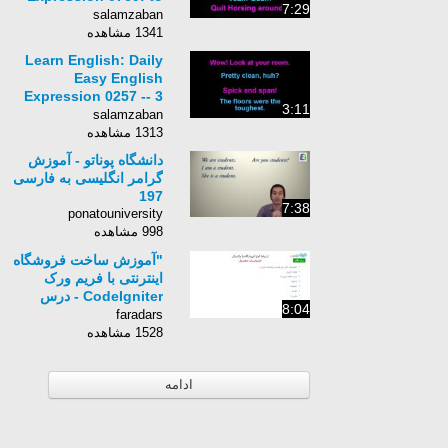
7:29
horse around
salamzaban
1341 مشاهده
Learn English: Daily
Easy English
Expression 0257 -- 3
3:11
Minute English
salamzaban
Lesson: Spick and
1313 مشاهده
span
دانشگاه پوناتو - آموزش
گرامر انگلیسی به فارسی
197
7:38
ponatouniversity
998 مشاهده
"آموزش ساخت فروشگاه
اینترنتی با فریم ورک
CodeIgniter - درس
8:04
دوم: اجزا ظاهری وب
faradars
سایت "
1528 مشاهده
ادامه