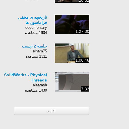
20:32
تاریخچه ی مخفی
فراماسون ها
documentary
1:27:30
1904 مشاهده
جلسه 2 زیست
elham75
1311 مشاهده
1:06:46
SolidWorks - Physical
Threads
alaatash
7:33
1430 مشاهده
ادامه