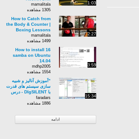
1:03
mamalitala
1305 مشاهده
How to Catch from
the Body & Counter |
Boxing Lessons
2:27
mamalitala
1499 مشاهده
16 How to install
samba on Ubuntu
14.04
3:59
mdhp2005
1554 مشاهده
"آموزش آنالیز و شبیه
سازی سیستم های قدرت
با DIgSILENT - درس
15:34
ششم: مطالعات شبه
faradars
دینامیکی "
1886 مشاهده
ادامه