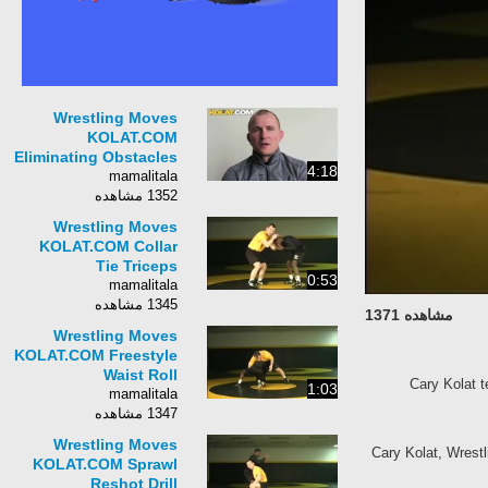
Wrestling Moves
KOLAT.COM
Eliminating Obstacles
4:18
mamalitala
1352 مشاهده
Wrestling Moves
KOLAT.COM Collar
Tie Triceps
0:53
mamalitala
1345 مشاهده
مشاهده 1371
Wrestling Moves
KOLAT.COM Freestyle
Waist Roll
Cary Kolat t
1:03
mamalitala
1347 مشاهده
Wrestling Moves
Cary Kolat, Wrest
KOLAT.COM Sprawl
Reshot Drill