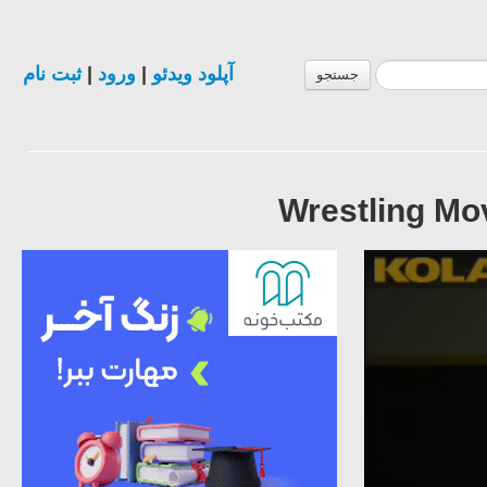
ثبت نام
|
ورود
|
آپلود ویدئو
جستجو
Wrestling M