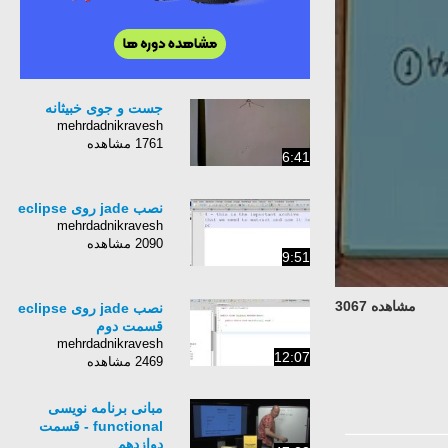
جست و جوی خبیثانه
mehrdadnikravesh
1761 مشاهده
6:41
نصب jade روی eclipse
mehrdadnikravesh
2090 مشاهده
9:51
مشاهده 3067
نصب jade روی eclipse
قسمت دوم
mehrdadnikravesh
12:07
2469 مشاهده
مبانی برنامه نویسی
functional - قسمت
دوازدهم