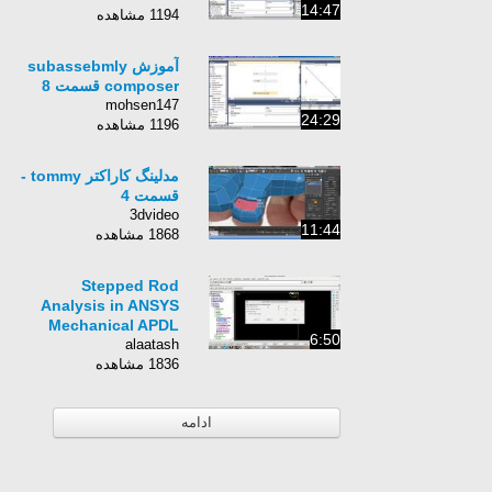
14:47
1194 مشاهده
آموزش subassebmly
composer قسمت 8
mohsen147
24:29
1196 مشاهده
مدلینگ کاراکتر tommy -
قسمت 4
3dvideo
11:44
1868 مشاهده
Stepped Rod
Analysis in ANSYS
Mechanical APDL
6:50
alaatash
1836 مشاهده
ادامه