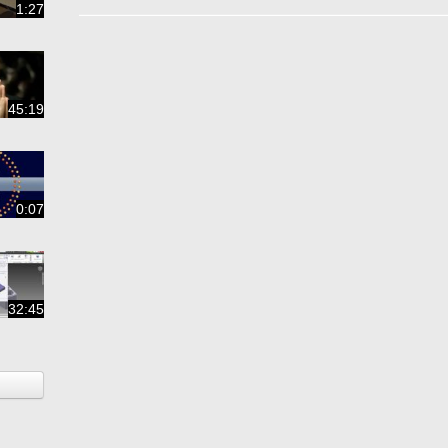
1:27
45:19
0:07
32:45