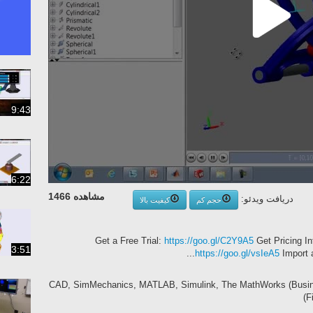
9:43
6:22
مشاهده 1466
دریافت ویدئو:
حجم کم
کیفیت بالا
Get a Free Trial:
https://goo.gl/C2Y9A5
Get Pricing In
3:51
https://goo.gl/vsIeA5
Import 
CAD, SimMechanics, MATLAB, Simulink, The MathWorks (Busine
(F