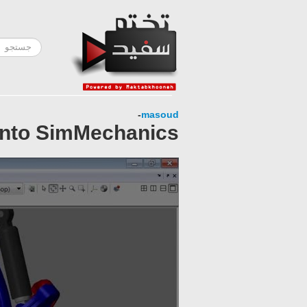
-
masoud
into SimMechanics