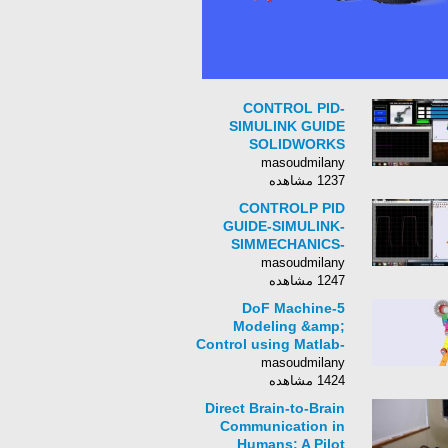
CONTROL PID-
SIMULINK GUIDE
SOLIDWORKS
SIMMECHANICS
masoudmilany
1237 مشاهده
CONTROLP PID
GUIDE-SIMULINK-
SIMMECHANICS-
SOLIDWORKS
masoudmilany
1247 مشاهده
5-DoF Machine
Modeling &amp;
Control using Matlab-
Simulink,
masoudmilany
SimMechanics and
1424 مشاهده
SolidWorks
Direct Brain-to-Brain
Communication in
Humans: A Pilot