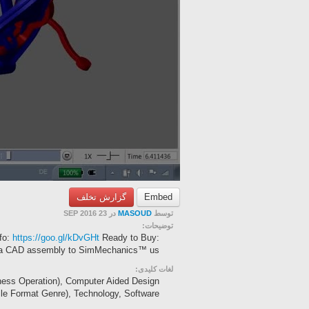
گزارش تخلف
Embed
در 23 SEP 2016
MASOUD
توسط
توضیحات:
fo:
https://goo.gl/kDvGHt
Ready to Buy:
a CAD assembly to SimMechanics™ us...
لغات کلیدی:
ss Operation), Computer Aided Design
ile Format Genre), Technology, Software