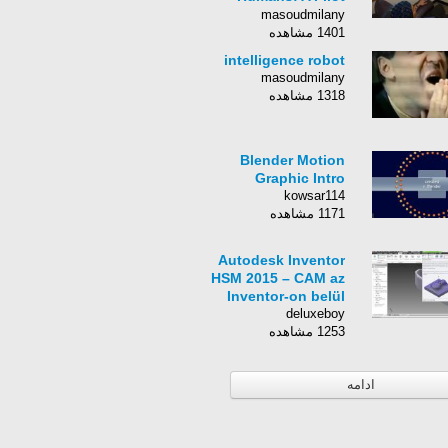
Study
masoudmilany
1401 مشاهده
intelligence robot
masoudmilany
1318 مشاهده
Blender Motion
Graphic Intro
kowsar114
1171 مشاهده
Autodesk Inventor
HSM 2015 – CAM az
Inventor-on belül
deluxeboy
1253 مشاهده
ادامه