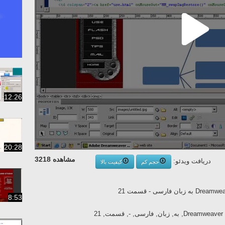
12:26
20:28
مشاهده 3218
دریافت ویدئو:
حجم کم
کیفیت بالا
8:53
2