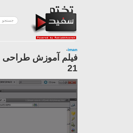
-
iman
21