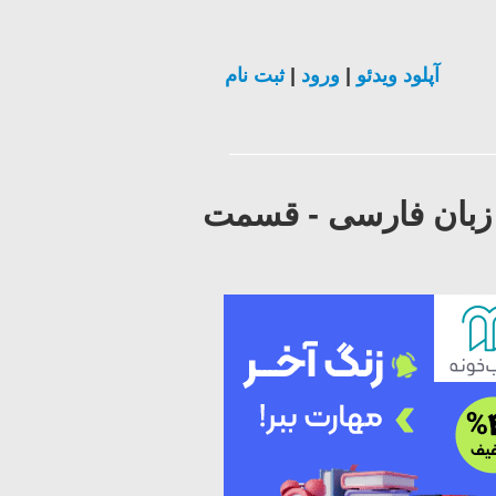
آپلود ویدئو
|
ورود
|
ثبت نام
زش طراحی وب سایت توسط Dreamweaver به زبان فارسی - قسمت