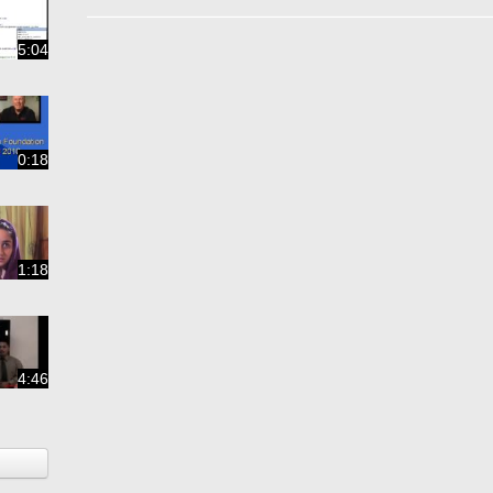
5:04
0:18
1:18
4:46