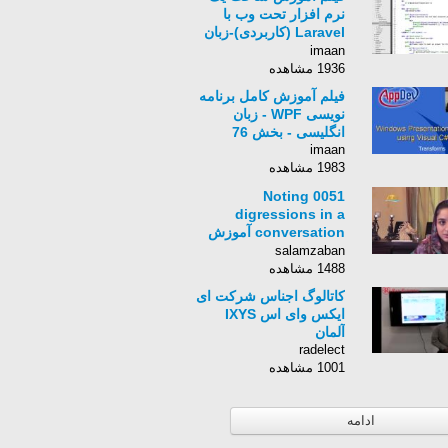
نرم افزار تحت وب با
Laravel (کاربردی)-زبان
انگلیسی - بخش 22
imaan
1936 مشاهده
فیلم آموزش کامل برنامه
نویسی WPF - زبان
انگلیسی - بخش 76
imaan
1983 مشاهده
0051 Noting
digressions in a
conversation آموزش
زبان انگلیسی
salamzaban
1488 مشاهده
کاتالوگ اجناس شرکت ای
ایکس وای اس IXYS
آلمان
radelect
1001 مشاهده
ادامه