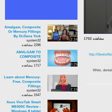
Amalgam, Composite
Or Mercury Fillings
By Dr.Dana York
مشاهده 1702
2:16
system32
2296 مشاهده
AMALGAM TO
http://DentistN
COMPOSITE
system32
0:25
1717 مشاهده
White, dental
Learn about Mercury-
Free, Composite
Fillings
2:15
system32
1547 مشاهده
Asus VivoTab Smart
ME400C Review -
Windows 8 tablet