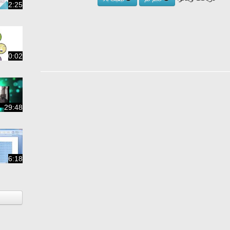
2:25
0:02
29:48
6:18