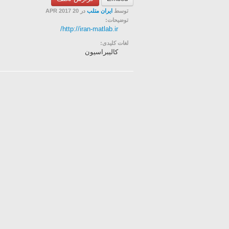
توسط
ایران متلب
در 20 APR 2017
توضیحات:
http://iran-matlab.ir/
لغات کلیدی:
كاليبراسيون