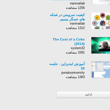
iranmatlab
1256 مشاهده
كيفيت سرويس در شبكه
هاي حسگر بيسيم
iranmatlab
1312 مشاهده
The Cost of a Coke
(2014)
system32
1091 مشاهده
آموزش ایندیزاین - جلسه
20
ponatouniversity
1383 مشاهده
ادامه