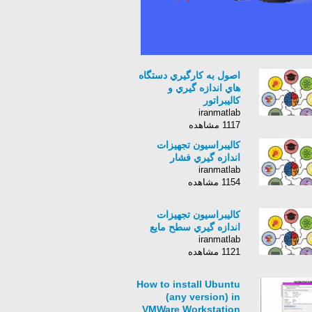
اصول به كارگيري دستگاه
هاي اندازه گيري و
كاليبراتور
iranmatlab
1117 مشاهده
كاليبراسيون تجهيزات
اندازه گيري فشار
iranmatlab
1154 مشاهده
كاليبراسيون تجهيزات
اندازه گيري سطح مایع
iranmatlab
1121 مشاهده
How to install Ubuntu
(any version) in
VMWare Workstation