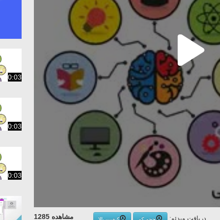
0:03
0:03
0:03
مشاهده 1285
دریافت ویدئو:
حجم کم
کیفیت بالا