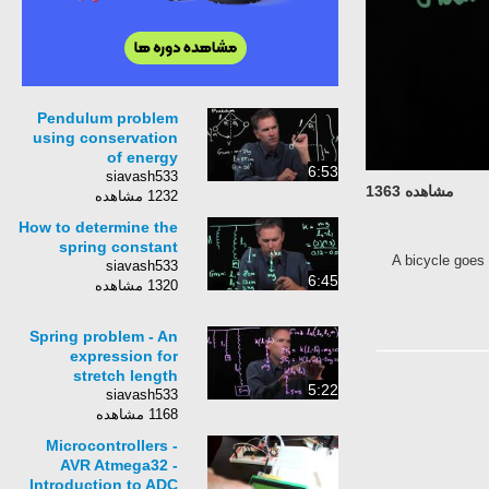
Pendulum problem
using conservation
of energy
6:53
siavash533
مشاهده 1363
1232 مشاهده
How to determine the
spring constant
A bicycle goes 
siavash533
6:45
1320 مشاهده
Spring problem - An
expression for
stretch length
5:22
siavash533
1168 مشاهده
Microcontrollers -
AVR Atmega32 -
Introduction to ADC