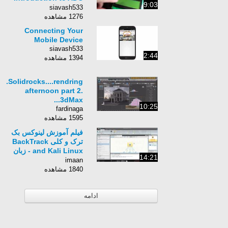
9:03
(Analog to Digital
siavash533
Conversion)
1276 مشاهده
Connecting Your
Mobile Device
siavash533
2:44
1394 مشاهده
...Solidrocks....rendring
afternoon part 2.
3dMax...
10:25
fardinaga
1595 مشاهده
فیلم آموزش لینوکس بک
ترک و کلی BackTrack
and Kali Linux - زبان
14:21
انگلیسی - بخش 27
imaan
1840 مشاهده
ادامه