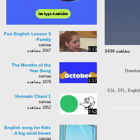
Fun English Lesson 3
-Family
samaa
5:13
2047 مشاهده
مشاهده 2438
The Months of the
Year Song
Downloa
samaa
1:17
1878 مشاهده
ESL, EFL, English,
Animals Chant 1!
samaa
1952 مشاهده
3:52
English song for Kids
- A big wind blows
samaa