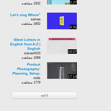
2:27
1932 مشاهده
"Let's sing Where
samaa
1802 مشاهده
4:31
Silent Letters in
English from A-Z |
English
14:07
Pronunciation
siavash533
1068 مشاهده
Product
Photography:
Planning, Setup,
17:14
Shoot, Post
mids
Processing, to ...
1779 مشاهده
ادامه