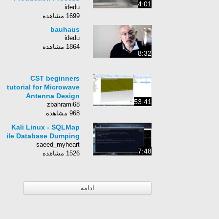
4:01
and Wind Tunel
idedu
1699 مشاهده
bauhaus
idedu
1864 مشاهده
8:32
CST beginners
tutorial for Microwave
Antenna Design
53:41
zbahrami68
968 مشاهده
Kali Linux - SQLMap
ile Database Dumping
saeed_myheart
7:48
1526 مشاهده
ادامه