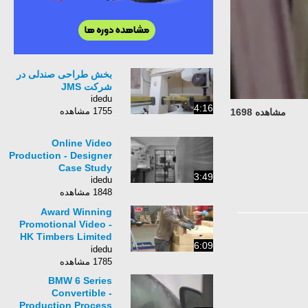
بخش طراحی صندلی در
شرکت JMS
idedu
4:16
1755 مشاهده
مشاهده 1698
Online Video
Production - Designer
Case Study
3:49
idedu
1848 مشاهده
Award Winning
Promotional Video -
HK Timbers Limited
6:09
Presentation Video
idedu
1785 مشاهده
BMW 6 Series
Convertible -
Production Process