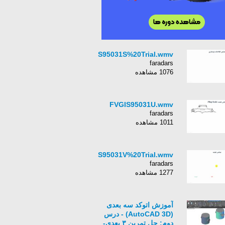
FVGIS95031S%20Trial.wmv
faradars
1076 مشاهده
FVGIS95031U.wmv
faradars
1011 مشاهده
FVGIS95031V%20Trial.wmv
faradars
1277 مشاهده
آموزش اتوکد سه بعدی
(AutoCAD 3D) - درس
دوم: حل تمرین ۳ بعدی-