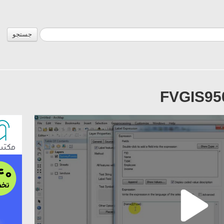
جستجو
FVGIS95