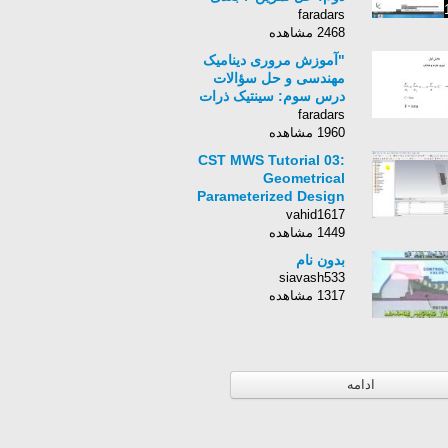
بخش سوم:احجام (الف)
faradars
2468 مشاهده
"آموزش مروری دینامیک
مهندسی و حل سؤالات
درس سوم: سینتیک ذرات
بخش یکم: نیرو جرم
faradars
شتاب"
1960 مشاهده
CST MWS Tutorial 03:
Geometrical
Parameterized Design
of Microstrip Patch
vahid1617
Antenna
1449 مشاهده
بدون نام
siavash533
1317 مشاهده
ادامه