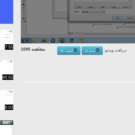
7:55
مشاهده 1095
دریافت ویدئو:
حجم کم
کیفیت بالا
40:02
8:03