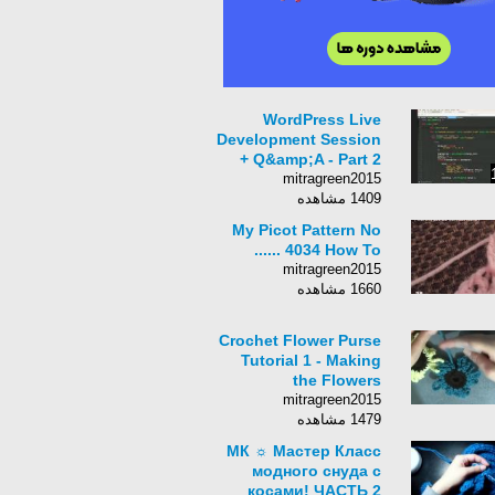
WordPress Live
Development Session
+ Q&amp;A - Part 2
mitragreen2015
1409 مشاهده
My Picot Pattern No
4034 How To ......
mitragreen2015
1660 مشاهده
Crochet Flower Purse
Tutorial 1 - Making
the Flowers
mitragreen2015
1479 مشاهده
МК ☼ Мастер Класс
модного снуда с
косами! ЧАСТЬ 2