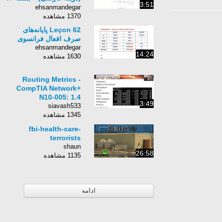
3:51
عکاسی از گل‌ها در
ehsanmandegar
طبیعت
1370 مشاهده
Leçon 62 پایانه‌های
صرف افعال فرانسوی
ehsanmandegar
14:24
1630 مشاهده
Routing Metrics -
CompTIA Network+
N10-005: 1.4
3:49
siavash533
1345 مشاهده
fbi-health-care-
terrorists
shaun
26:58
1135 مشاهده
ادامه