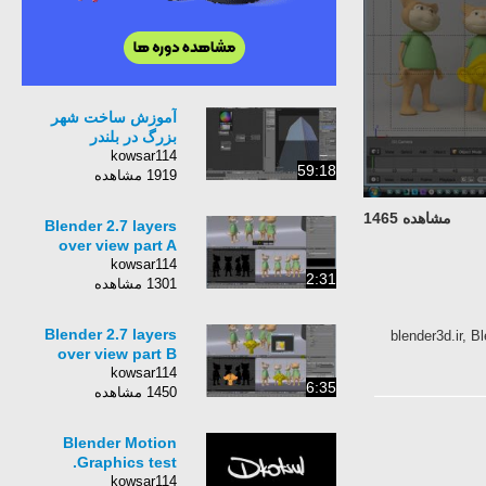
آموزش ساخت شهر
بزرگ در بلندر
kowsar114
59:18
1919 مشاهده
مشاهده 1465
Blender 2.7 layers
over view part A
kowsar114
2:31
1301 مشاهده
Blender 2.7 layers
لینگ, بلندر, انیمیشن
over view part B
kowsar114
6:35
1450 مشاهده
Blender Motion
Graphics test.
kowsar114