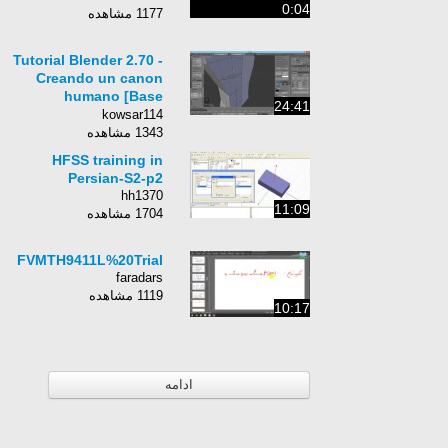
0:04
1177 مشاهده
Tutorial Blender 2.70 -
Creando un canon
humano [Base
24:41
Corporal]
kowsar114
1343 مشاهده
HFSS training in
Persian-S2-p2
hh1370
11:09
1704 مشاهده
FVMTH9411L%20Trial
faradars
1119 مشاهده
10:17
ادامه