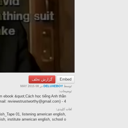
گزارش تخلف
Embed
در 08 MAY 2015
DELUXEBOY
توسط
توضیحات:
rom ebook &quot;Cách học tiếng Anh thần
il: reviewstrustworthy@gmail.com) - 4 ...
لغات کلیدی:
h_Tape 01, listening american english,
h, institute american english, school o...