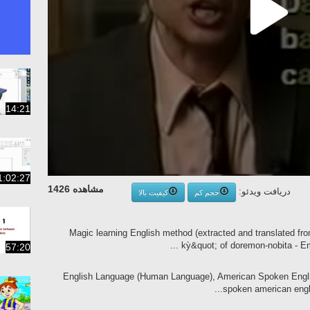
14:21
1:02:27
مشاهده 1426
دریافت ویدئو:
حجم کم
کیفیت بالا
Magic learning English method (extracted and translated f
kỳ&quot; of doremon-nobita - Ema
57:20
English Language (Human Language), American Spoken Englis
spoken american englis