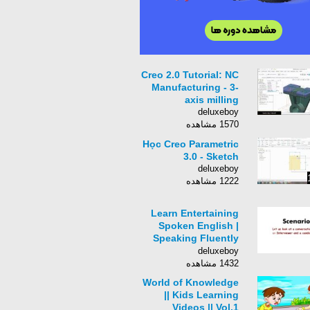
Creo 2.0 Tutorial: NC
Manufacturing - 3-
axis milling
deluxeboy
1570 مشاهده
Học Creo Parametric
3.0 - Sketch
deluxeboy
1222 مشاهده
Learn Entertaining
Spoken English |
Speaking Fluently
Practice |
deluxeboy
ConverSation Skills |
1432 مشاهده
Part1
World of Knowledge
|| Kids Learning
Videos || Vol.1