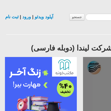
آپلود ویدئو
|
ورود
|
ثبت نام
جستجو
رکت لیندا (دوبله فارسی)