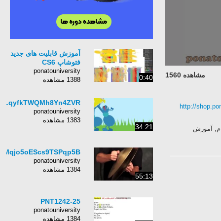
آموزش قابلیت های جدید
فتوشاپ CS6
ponatouniversity
مشاهده 1560
0:40
1388 مشاهده
pLqyfkTWQMh8Yn4ZVR
http://shop.po
ponatouniversity
1383 مشاهده
34:21
ام, آموزش
0rMqjo5oEScs9TSPqp5B
ponatouniversity
1384 مشاهده
55:13
PNT1242-25
ponatouniversity
1384 مشاهده